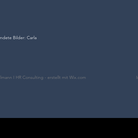
ndete Bilder: Carla
lmann I HR Consulting - erstellt mit Wix.com