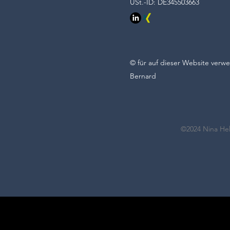
USt.-ID: DE345503663
©
für auf dieser Website verwe
Bernard
©2024 Nina Hel